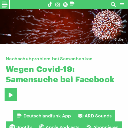
©
dpa
Nachschubproblem bei Samenbanken
Wegen
Covid-19:
Samensuche
bei
Facebook
Deutschlandfunk App
ARD Sounds
Spotify
Apple Podcasts
Abonnieren