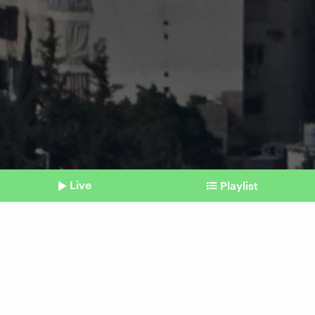
Live
Playlist
©
picture alliance / Anadolu | Houssam Shbaro
Shownotes