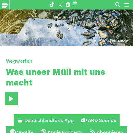
©
IMAGO | Idil Toffolo
Wegwerfen
Was
unser
Müll
mit
uns
macht
Deutschlandfunk App
ARD Sounds
Spotify
Apple Podcasts
Abonnieren