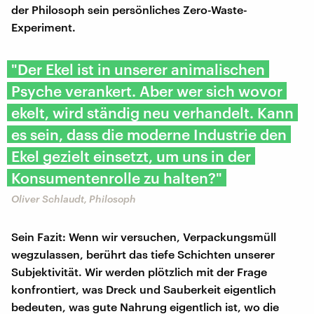
der Philosoph sein persönliches Zero-Waste-
Experiment.
"Der Ekel ist in unserer animalischen
Psyche verankert. Aber wer sich wovor
ekelt, wird ständig neu verhandelt. Kann
es sein, dass die moderne Industrie den
Ekel gezielt einsetzt, um uns in der
Konsumentenrolle zu halten?"
Oliver Schlaudt, Philosoph
Sein Fazit: Wenn wir versuchen, Verpackungsmüll
wegzulassen, berührt das tiefe Schichten unserer
Subjektivität. Wir werden plötzlich mit der Frage
konfrontiert, was Dreck und Sauberkeit eigentlich
bedeuten, was gute Nahrung eigentlich ist, wo die