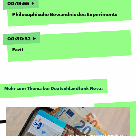
00
:
19
:
55
Philosophische Bewandnis des Experiments
00
:
30
:
52
Fazit
Mehr zum Thema bei Deutschlandfunk Nova:
©
picture alliance/dpa | Patrick Pleul