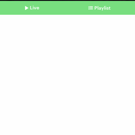
Live
Playlist
©
dpa | Klaus-Dietmar Gabbert
Shownotes
Wehrdienst und Dienstpflicht
Verweigern geht doch
vom 01. September 2025