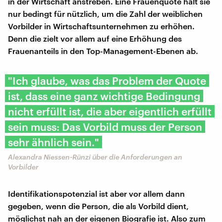
in der Wirtschaft anstreben. Eine Frauenquote hält sie
nur bedingt für nützlich, um die Zahl der weiblichen
Vorbilder in Wirtschaftsunternehmen zu erhöhen.
Denn die zielt vor allem auf eine Erhöhung des
Frauenanteils in den Top-Management-Ebenen ab.
"Ich glaube, was das Problem der Quote
ist, dass eine ganz wichtige Bedingung
nicht erfüllt ist, die aber eigentlich erfüllt
sein muss: Das Vorbild muss der Person
sehr ähnlich sein."
Alexandra Niessen-Rünzi über die Anforderungen an
Vorbilder
Identifikationspotenzial ist aber vor allem dann
gegeben, wenn die Person, die als Vorbild dient,
möglichst nah an der eigenen Biografie ist. Also zum