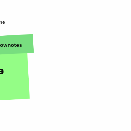
ine
ownotes
e