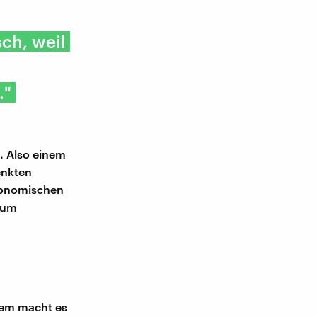
ch, weil
."
t. Also einem
enkten
ökonomischen
 zum
em macht es