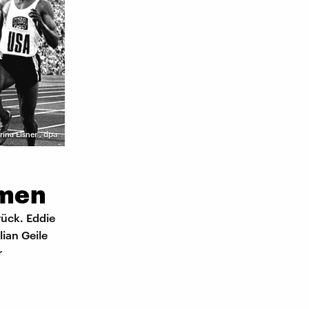
rina Elsner
,
dpa
mmen
rück. Eddie
ian Geile
r