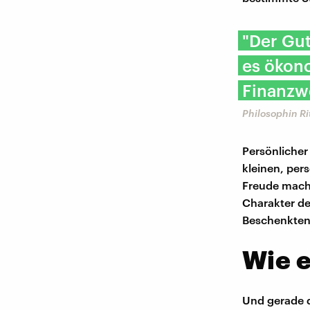
"Der Gut
es ökono
Finanzwe
Philosophin R
Persönlicher 
kleinen, per
Freude mache
Charakter de
Beschenkten
Wie e
Und gerade 