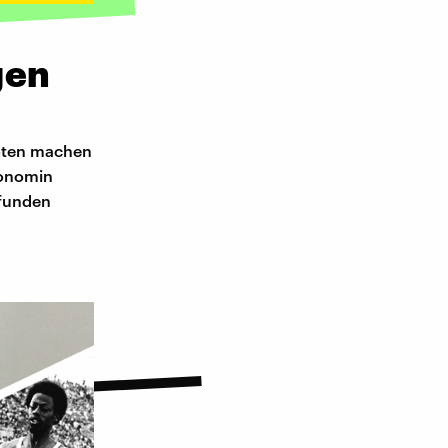
gen
uoten machen
konomin
pfunden