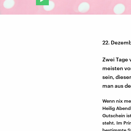
22. Dezemb
Zwei Tage 
meisten vo
sein, dies
man aus der
Wenn nix meh
Heilig Abend
Gutschein is
steht. Im Pr
bestimmte St