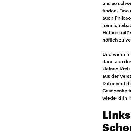
uns so schwe
finden. Eine 
auch Philosop
nämlich abzu
Höflichkeit? 
höflich zu v
Und wenn ma
dann aus der
kleinen Kreis
aus der Vers
Dafür sind d
Geschenke fü
wieder drin
Links
Sche