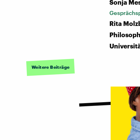
Sonja Me
Gesprächsp
Rita Molz
Philosoph
Universit
Weitere Beiträge