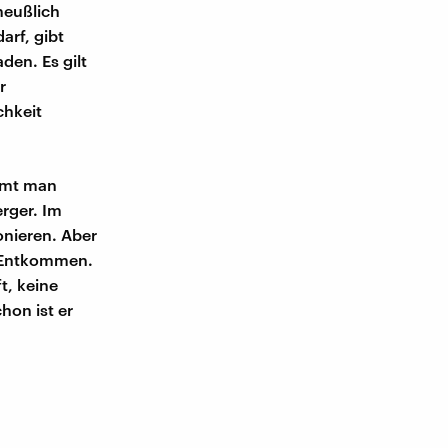
heußlich
arf, gibt
den. Es gilt
r
chkeit
mmt man
rger. Im
onieren. Aber
n Entkommen.
t, keine
hon ist er