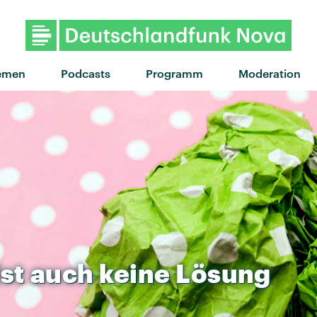
emen
Podcasts
Programm
Moderation
ist
auch
keine
Lösung