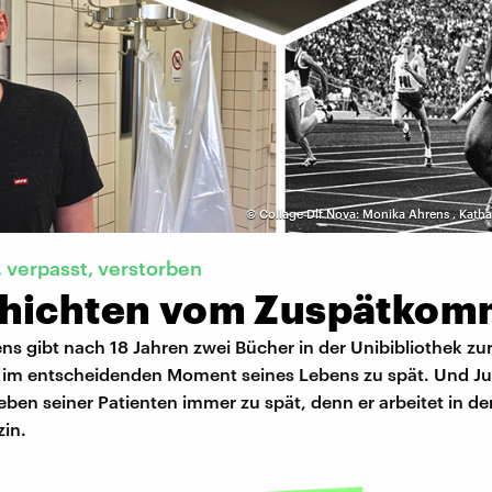
©
Collage Dlf Nova: Monika Ahrens
,
Katha
 verpasst, verstorben
hichten vom Zuspätko
s gibt nach 18 Jahren zwei Bücher in der Unibibliothek zu
im entscheidenden Moment seines Lebens zu spät. Und Jul
en seiner Patienten immer zu spät, denn er arbeitet in de
in.