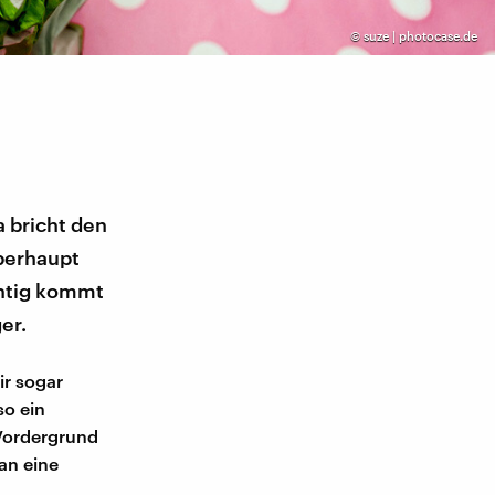
©
suze | photocase.de
 bricht den
berhaupt
chtig kommt
er.
ir sogar
so ein
 Vordergrund
an eine