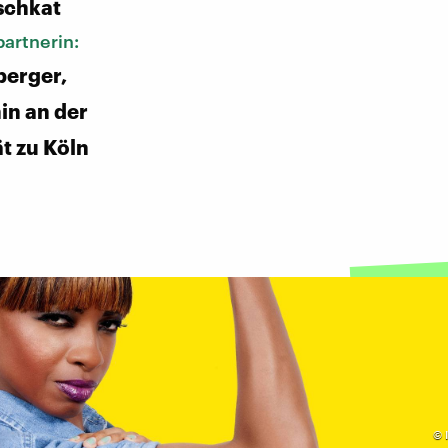
schkat
artnerin:
berger,
in an der
ät zu Köln
©