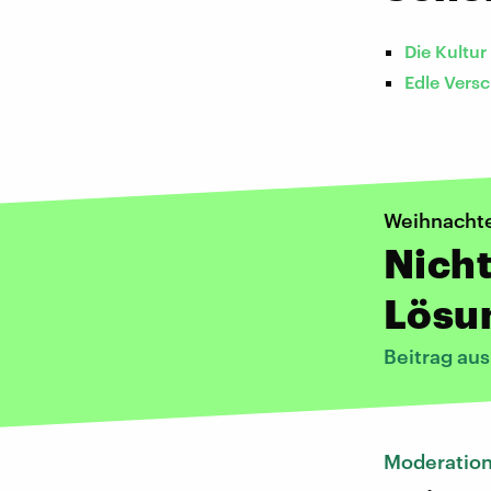
Die Kultu
Edle Ver
Weihnacht
Nicht
Lösu
Beitrag au
Moderatio