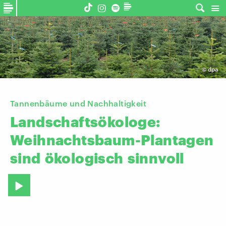
©
dpa
Tannenbäume und Nachhaltigkeit
Landschaftsökologe:
Weihnachtsbaum-Plantagen
sind
ökologisch
sinnvoll