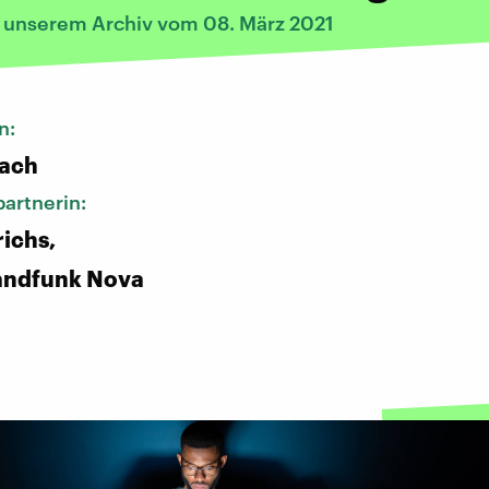
s unserem Archiv vom 08. März 2021
n:
bach
artnerin:
richs,
andfunk Nova