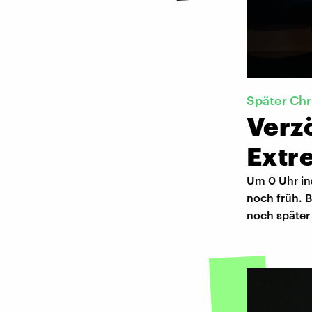
Später Ch
Verz
Extr
Um 0 Uhr in
noch früh. B
noch später