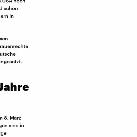
en USA noch
nd schon
ern in
eien
Frauenrechte
eutsche
ingesetzt.
 Jahre
em 8. März
gen sind in
ige