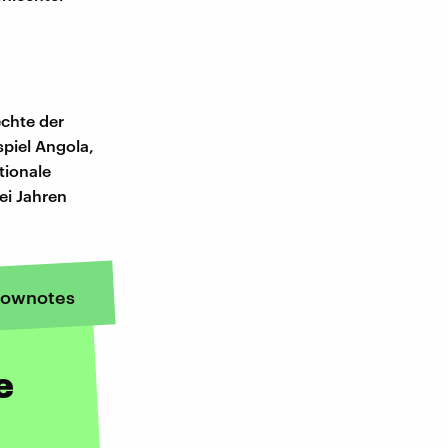
chte der
spiel Angola,
tionale
ei Jahren
ownotes
e