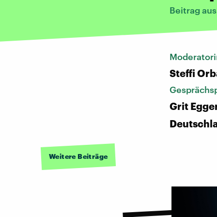
Beitrag au
Moderatori
Steffi Or
Gesprächsp
Grit Egge
Deutschl
Weitere Beiträge