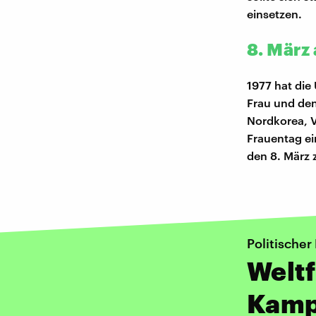
einsetzen.
8. März 
1977 hat die
Frau und den
Nordkorea, V
Frauentag ei
den 8. März 
Politische
Weltf
Kampf