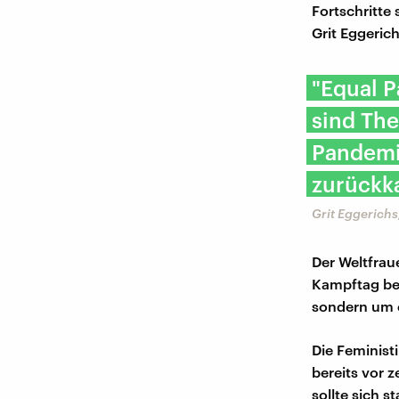
Fortschritte
Grit Eggerich
"Equal P
sind The
Pandemi
zurückka
Grit Eggerich
Der Weltfrau
Kampftag bez
sondern um e
Die Feminist
bereits vor 
sollte sich 