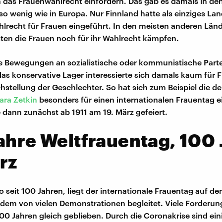
 das Frauenwahlrecht einfordern. Das gab es damals in d
so wenig wie in Europa. Nur Finnland hatte als einziges La
lrecht für Frauen eingeführt. In den meisten anderen Länd
en die Frauen noch für ihr Wahlrecht kämpfen.
e Bewegungen an sozialistische oder kommunistische Part
as konservative Lager interessierte sich damals kaum für 
chstellung der Geschlechter. So hat sich zum Beispiel die d
ara Zetkin
besonders für einen internationalen Frauentag e
 dann zunächst ab 1911 am 19. März gefeiert.
ahre Weltfrauentag, 100
rz
so seit 100 Jahren, liegt der internationale Frauentag auf d
tdem von vielen Demonstrationen begleitet. Viele Forderun
100 Jahren gleich geblieben. Durch die Coronakrise sind ein