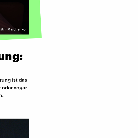
itrii Marchenko
ung:
rung ist das
r oder sogar
n.