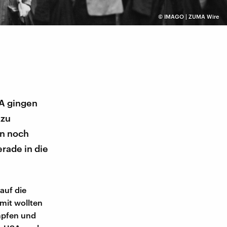
©
IMAGO | ZUMA Wire
SA gingen
 zu
en noch
erade in die
auf die
amit wollten
ämpfen und