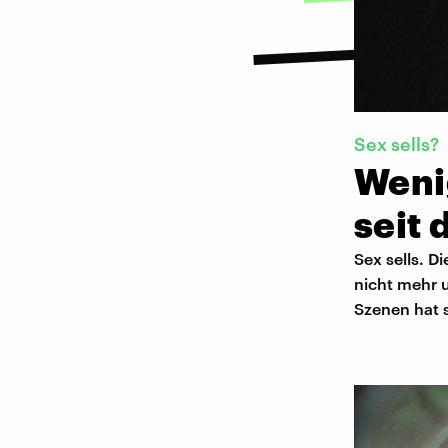
Sex sells?
Weni
seit
Sex sells. D
nicht mehr u
Szenen hat s