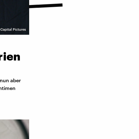
Capital Pictures
rien
 nun aber
intimen