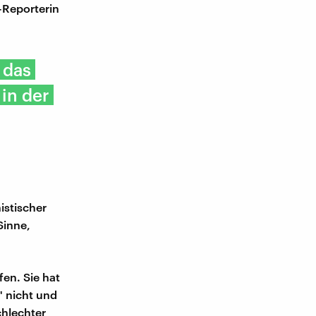
-Reporterin
 das
 in der
istischer
Sinne,
en. Sie hat
" nicht und
chlechter