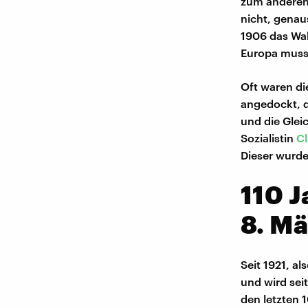
zum anderen
nicht, genau
1906 das Wah
Europa musst
Oft waren di
angedockt, d
und die Glei
Sozialistin
Cl
Dieser wurde
110 J
8. Mä
Seit 1921, al
und wird sei
den letzten 