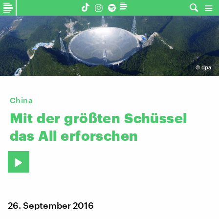
©
dpa
China
Mit
der
größten
Schüssel
das
All
erforschen
26. September 2016