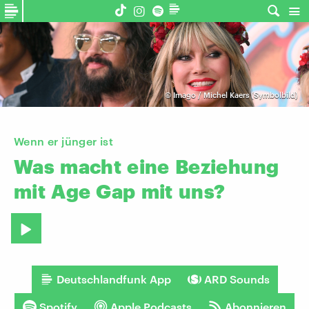
©
Imago / Michel Kaers (Symbolbild)
Wenn er jünger ist
Was
macht
eine
Beziehung
mit
Age
Gap
mit
uns?
Deutschlandfunk App
ARD Sounds
Spotify
Apple Podcasts
Abonnieren