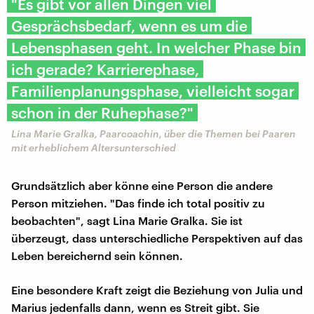
"Es gibt vor allen Dingen viel
Gesprächsbedarf, wenn es um die
Lebensphasen geht. In welcher Phase bin
ich gerade? Karrierephase,
Familienplanungsphase, vielleicht sogar
schon in der Ruhephase?"
Lina Marie Gralka, Paarcoachin, über die Themen bei Paaren
mit erheblichem Altersunterschied
Grundsätzlich aber könne eine Person die andere
Person mitziehen. "Das finde ich total positiv zu
beobachten", sagt Lina Marie Gralka. Sie ist
überzeugt, dass unterschiedliche Perspektiven auf das
Leben bereichernd sein können.
Eine besondere Kraft zeigt die Beziehung von Julia und
Marius jedenfalls dann, wenn es Streit gibt. Sie