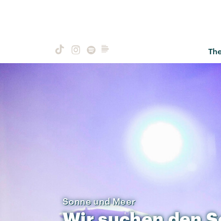
Th
Sonne und Meer
Wir
suchen
den
S