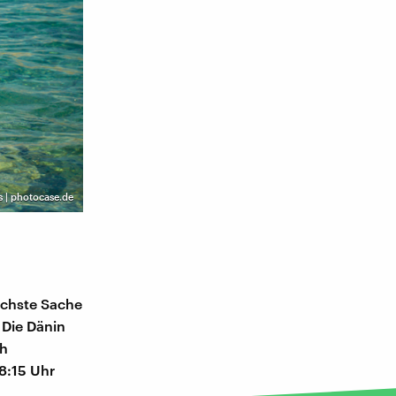
s | photocase.de
lichste Sache
 Die Dänin
ch
18:15 Uhr