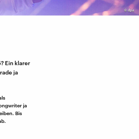
©
dpa
 Ein klarer
rade ja
als
ongwriter ja
iben. Bis
ab.