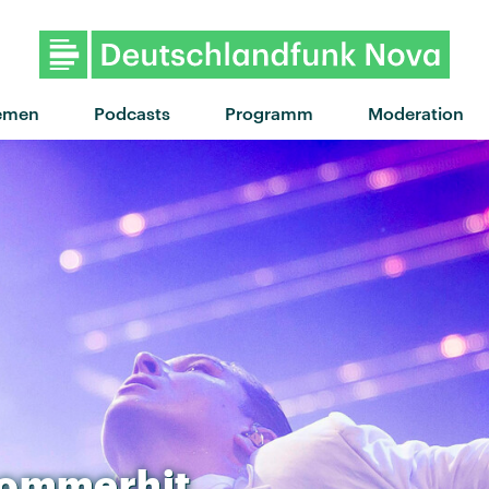
"Another One Down" von C
emen
Podcasts
Programm
Moderation
ommerhit