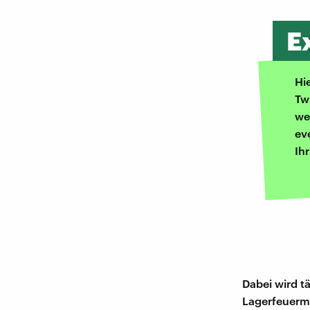
E
Hi
Tw
we
ev
Ih
Dabei wird t
Lagerfeuerm