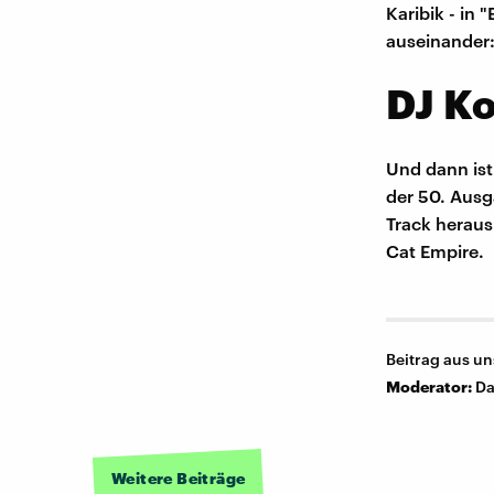
Karibik - in
auseinander:
DJ Ko
Und dann ist
der 50. Ausg
Track heraus
Cat Empire.
Beitrag aus u
Moderator:
Da
Weitere Beiträge