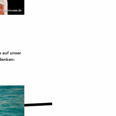
 | photocase.de
s auf unser
udenken: