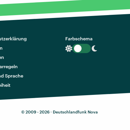
tzerklärung
Farbschema
m
en
rregeln
nd Sprache
eiheit
© 2009 - 2026 ·
Deutschlandfunk Nova