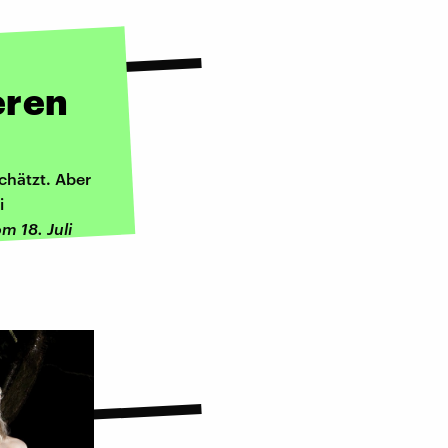
eren
schätzt. Aber
i
m 18. Juli