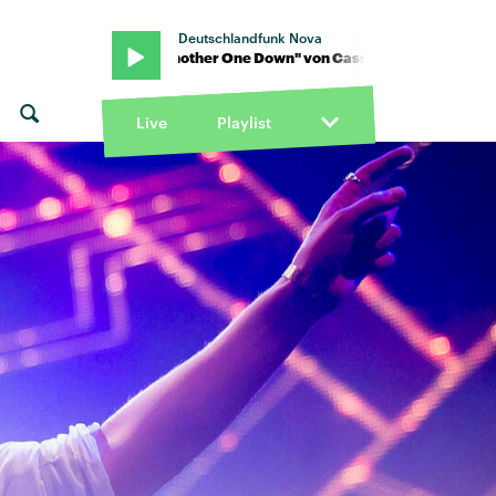
Deutschlandfunk Nova
assia · "Another One Down" von Cassia · "Another One Down" von
Live
Playlist