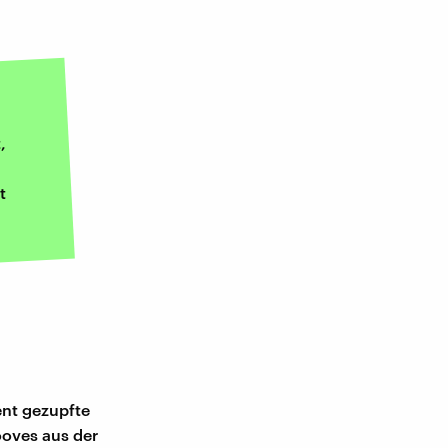
,
t
ent gezupfte
oves aus der