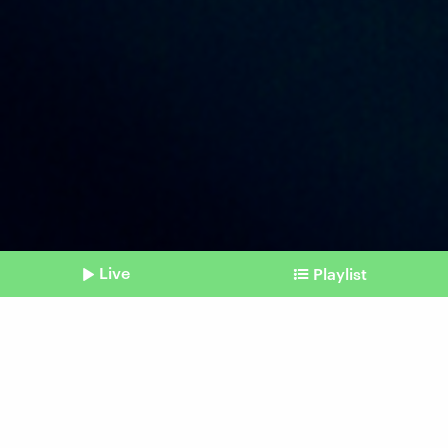
Live
Playlist
©
picture alliance I photothek | Thomas Trutschel I photothek.de
Shownotes