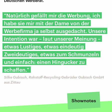
Deutschen Werberat.
"Natürlich gefällt mir die Werbung, ich
habe sie mir mit der Dame von der
Werbefirma ja selbst ausgedacht. Unsere
Intention war – laut unserer Meinung –
etwas Lustiges, etwas eindeutig
Zweideutiges, etwas zum Schmunzeln
und einfach: einen Hingucker zu
schaffen."
Silke Gubisch, Rohstoff-Recycling Gebrüder Gubisch GmbH
aus Zittau
Shownotes