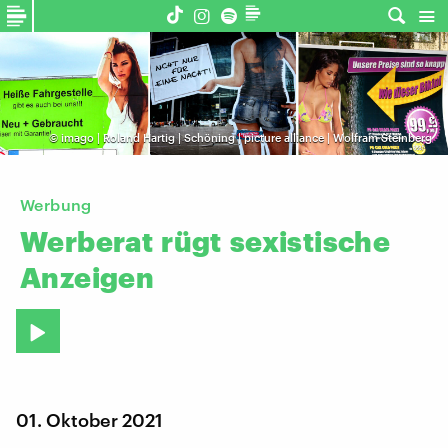
©
imago | Roland Hartig | Schöning | picture alliance | Wolfram Steinberg
Werbung
Werberat
rügt
sexistische
Anzeigen
01. Oktober 2021