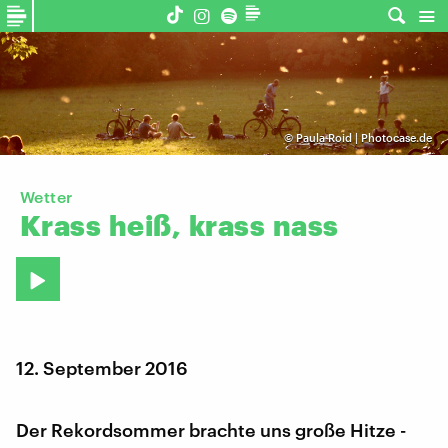
©
Paula Roid | Photocase.de
Wetter
Krass
heiß,
krass
nass
12. September 2016
Der Rekordsommer brachte uns große Hitze -