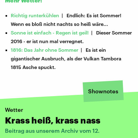
Mehr Wetter:
Richtig runterkühlen
| Endlich: Es ist Sommer!
Wenn es bloß nicht nachts so heiß wäre...
Sonne ist einfach - Regen ist geil!
| Dieser Sommer
2016 - er ist nun mal verregnet.
1816: Das Jahr ohne Sommer
| Es ist ein
gigantischer Ausbruch, als der Vulkan Tambora
1815 Asche spuckt.
Shownotes
Wetter
Krass heiß, krass nass
Beitrag aus unserem Archiv vom 12.