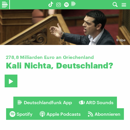
©
dpa
​278,8 Milliarden Euro an Griechenland
Kali
Nichta,
Deutschland?
Deutschlandfunk App
ARD Sounds
Spotify
Apple Podcasts
Abonnieren