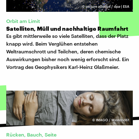
©
picture alliance / dpa | ESA
Orbit am Limit
Satelliten, Müll und nachhaltige Raumfahrt
Es gibt mittlerweile so viele Satelliten, dass der Platz
knapp wird. Beim Verglühen entstehen
Weltraumschrott und Teilchen, deren chemische
Auswirkungen bisher noch wenig erforscht sind. Ein
Vortrag des Geophysikers Karl-Heinz Glaßmeier.
©
IMAGO / Westend61
Rücken, Bauch, Seite