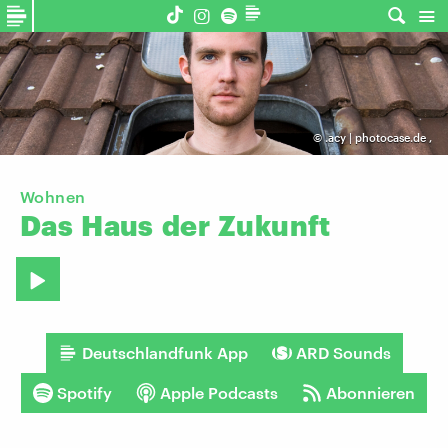
©
.acy | photocase.de
,
Wohnen
Das
Haus
der
Zukunft
Deutschlandfunk App
ARD Sounds
Spotify
Apple Podcasts
Abonnieren