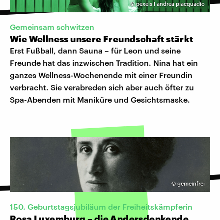
©
pexels I andrea piacquadio
Gemeinsam schwitzen
Wie Wellness unsere Freundschaft stärkt
Erst Fußball, dann Sauna – für Leon und seine
Freunde hat das inzwischen Tradition. Nina hat ein
ganzes Wellness-Wochenende mit einer Freundin
verbracht. Sie verabreden sich aber auch öfter zu
Spa-Abenden mit Maniküre und Gesichtsmaske.
©
gemeinfrei
150. Geburtstagsjubiläum der Freiheitskämpferin
Rosa Luxemburg – die Andersdenkende