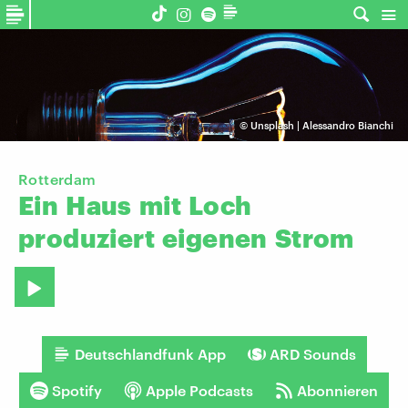
©
Unsplash | Alessandro Bianchi
Rotterdam
Ein
Haus
mit
Loch
produziert
eigenen
Strom
Deutschlandfunk App
ARD Sounds
Spotify
Apple Podcasts
Abonnieren