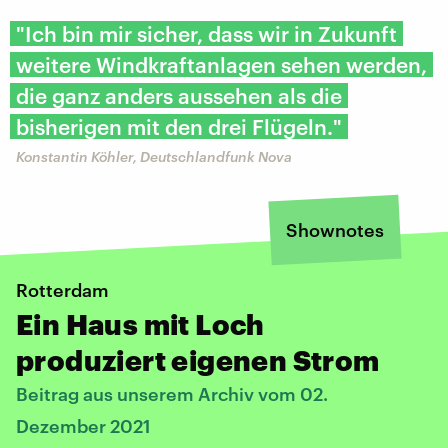
"Ich bin mir sicher, dass wir in Zukunft
weitere Windkraftanlagen sehen werden,
die ganz anders aussehen als die
bisherigen mit den drei Flügeln."
Konstantin Köhler, Deutschlandfunk Nova
Shownotes
Rotterdam
Ein Haus mit Loch
produziert eigenen Strom
Beitrag aus unserem Archiv vom 02.
Dezember 2021