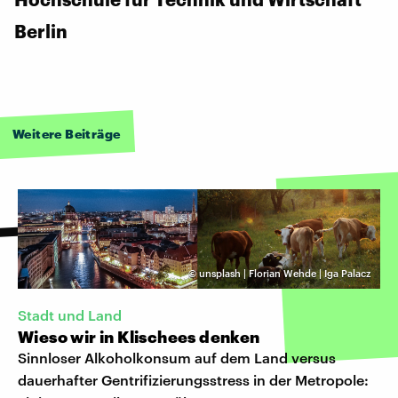
Berlin
Weitere Beiträge
©
unsplash | Florian Wehde | Iga Palacz
Stadt und Land
Wieso wir in Klischees denken
Sinnloser Alkoholkonsum auf dem Land versus
dauerhafter Gentrifizierungsstress in der Metropole: