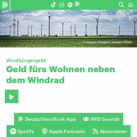
©
imago images | Jürgen Ritter
Windbürgergeld
Geld
fürs
Wohnen
neben
dem
Windrad
Deutschlandfunk App
ARD Sounds
Spotify
Apple Podcasts
Abonnieren