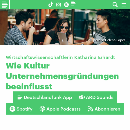
©
pexels/ Helena Lopes
Wirtschaftswissenschaftlerin Katharina Erhardt
Wie
Kultur
Unternehmensgründungen
beeinflusst
Deutschlandfunk App
ARD Sounds
Spotify
Apple Podcasts
Abonnieren