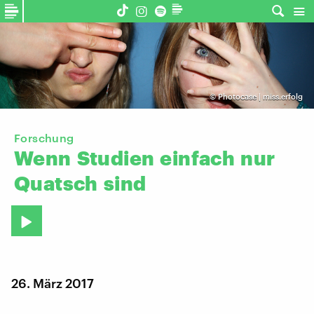
©
Photocase | miss.erfolg
Forschung
Wenn
Studien
einfach
nur
Quatsch
sind
26. März 2017