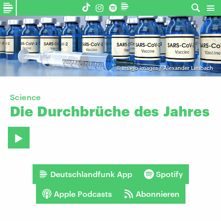
©
imago images / Alexander Limbach
Science
Die
Durchbrüche
des
Jahres
Deutschlandfunk App
Spotify
Apple Podcasts
Abonnieren