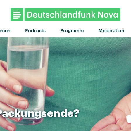
"Born To Lose" von Bea 
emen
Podcasts
Programm
Moderation
Packungsende?