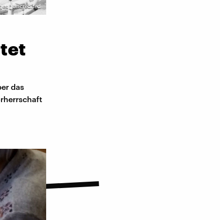
ges | Uncredited
tet
er das
rherrschaft