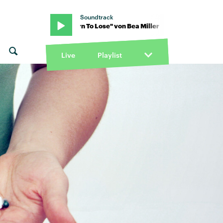
Soundtrack
Miller · "Born To Lose" von Bea Miller · "Born To Lose" von Bea Mil
Live
Playlist