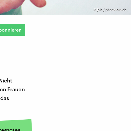
©
jala / photocase.de
bonnieren
Nicht
gen Frauen
 das
ownotes