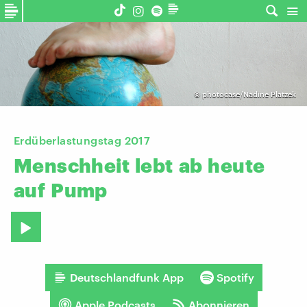
©
photocase/Nadine Platzek
Erdüberlastungstag 2017
Menschheit
lebt
ab
heute
auf
Pump
Deutschlandfunk App
Spotify
Apple Podcasts
Abonnieren