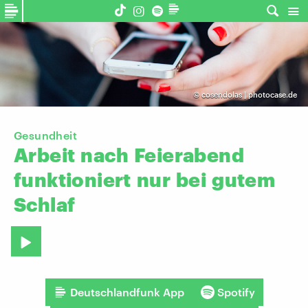
©
cosendolas | photocase.de
Gesundheit
Arbeit
nach
Feierabend
funktioniert
nur
bei
gutem
Schlaf
Deutschlandfunk App
Spotify