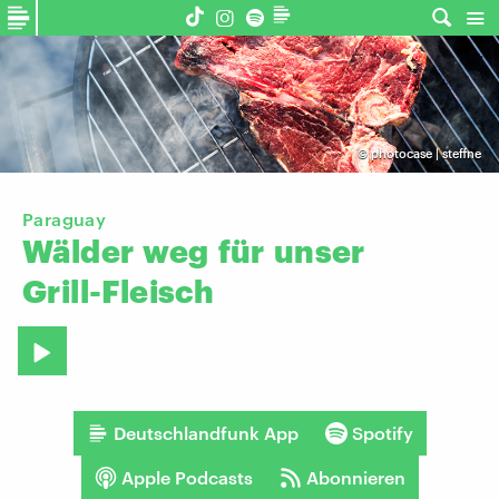
©
photocase | steffne
Paraguay
Wälder
weg
für
unser
Grill-Fleisch
Deutschlandfunk App
Spotify
Apple Podcasts
Abonnieren