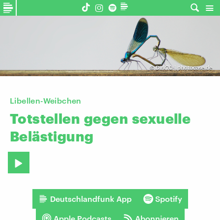
©
Dirk70 | photocase.de
Libellen-Weibchen
Totstellen
gegen
sexuelle
Belästigung
Deutschlandfunk App
Spotify
Apple Podcasts
Abonnieren