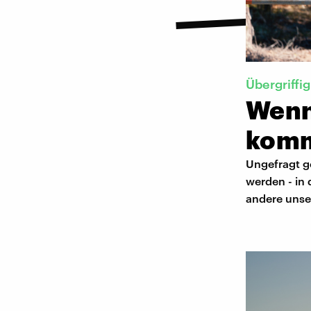
Übergriffig
Wenn
kom
Ungefragt g
werden - in
andere unse