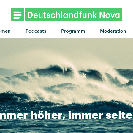
emen
Podcasts
Programm
Moderation
mmer
höher,
immer
selt