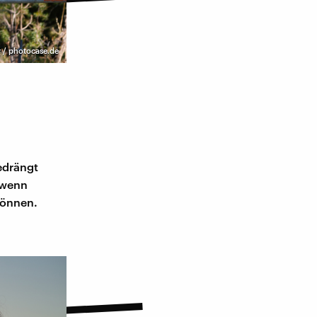
 / photocase.de
edrängt
 wenn
können.