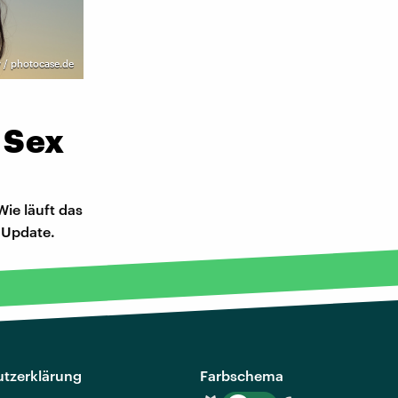
y / photocase.de
r Sex
Wie läuft das
n Update.
tzerklärung
Farbschema