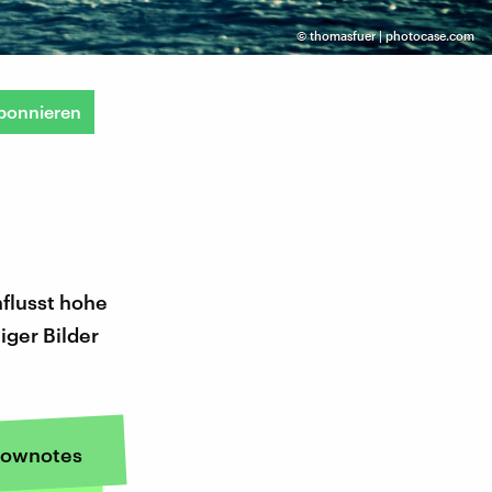
©
thomasfuer | photocase.com
bonnieren
flusst hohe
iger Bilder
ownotes