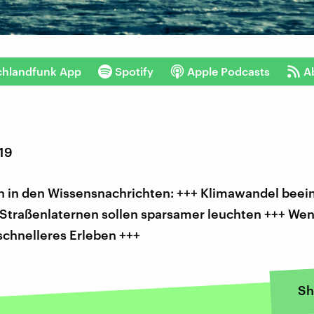
chlandfunk App
Spotify
Apple Podcasts
A
019
 in den Wissensnachrichten: +++ Klimawandel beein
 Straßenlaternen sollen sparsamer leuchten +++ Wen
schnelleres Erleben +++
Sh