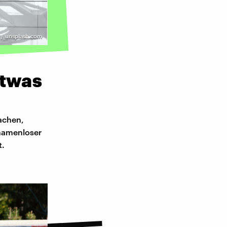
 / unsplash.com
etwas
achen,
namenloser
t.