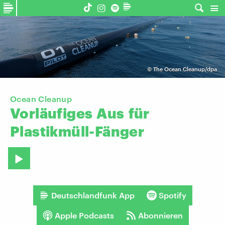
©
The Ocean Cleanup/dpa
Ocean Cleanup
Vorläufiges
Aus
für
Plastikmüll-Fänger
Deutschlandfunk App
Spotify
Apple Podcasts
Abonnieren