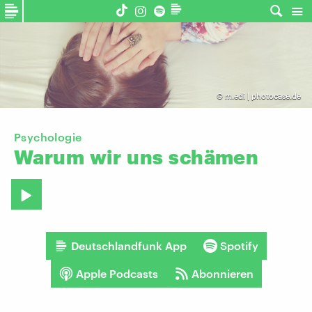
©
m.edi | photocase.de
Psychologie
Warum
wir
uns
schämen
Deutschlandfunk App
Spotify
Apple Podcasts
Abonnieren