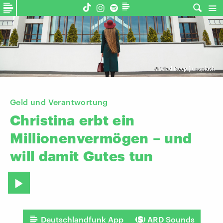
©
Vlad Deep | unsplash
Geld und Verantwortung
Christina
erbt
ein
Millionenvermögen
–
und
will
damit
Gutes
tun
Deutschlandfunk App
ARD Sounds