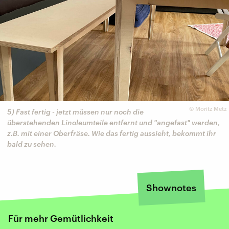
©
Moritz Metz
5) Fast fertig - jetzt müssen nur noch die
überstehenden Linoleumteile entfernt und "angefast" werden,
z.B. mit einer Oberfräse. Wie das fertig aussieht, bekommt ihr
bald zu sehen.
Shownotes
Für mehr Gemütlichkeit