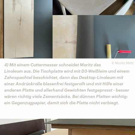
©
Moritz Metz
4) Mit einem Cuttermesser schneidet Moritz das
Linoleum aus. Die Tischplatte wird mit D3-Weißleim und einem
Zahnspachtel beschichtet, dann das Desktop-Linoleum mit
einer Andrückrolle blasenfrei festgerollt und mit Hilfe einer
anderen Platte und allerhand Gewichten festgepresst - besser
wären richtig viele Zementsäcke. Bei dünnen Platten wichtig:
ein Gegenzugpapier, damit sich die Platte nicht verbiegt.