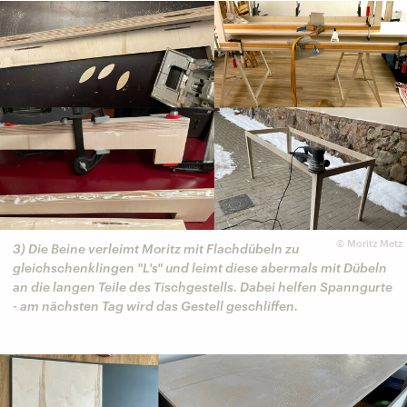
©
Moritz Metz
3) Die Beine verleimt Moritz mit Flachdübeln zu
gleichschenklingen "L's" und leimt diese abermals mit Dübeln
an die langen Teile des Tischgestells. Dabei helfen Spanngurte
- am nächsten Tag wird das Gestell geschliffen.