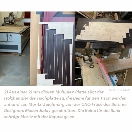
©
Moritz Metz
2) Aus einer 21mm dicken Multiplex-Platte sägt der
Holzhändler die Tischplatte zu, die Beine für den Tisch werden
anhand von Moritz' Zeichnung von der CNC-Fräse des Berliner
Designers Mason Juday geschnitten. Die Beine für die Bank
schrägt Moritz mit der Kappsäge an.