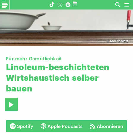
©
Moritz Metz
Für mehr Gemütlichkeit
Linoleum-beschichteten
Wirtshaustisch
selber
bauen
Spotify
Apple Podcasts
Abonnieren