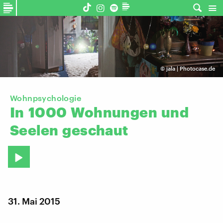
©
jala | Photocase.de
Wohnpsychologie
In
1000
Wohnungen
und
Seelen
geschaut
31. Mai 2015