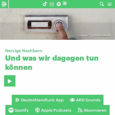
©
luxuz::. | photocase.de
Nervige Nachbarn
Und
was
wir
dagegen
tun
können
Deutschlandfunk App
ARD Sounds
Spotify
Apple Podcasts
Abonnieren