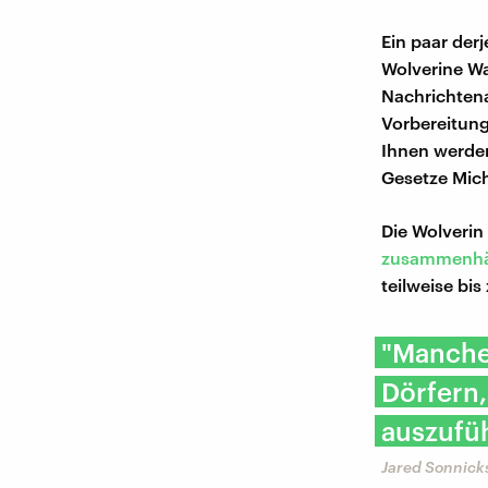
Ein paar der
Wolverine Wa
Nachrichtena
Vorbereitung
Ihnen werden
Gesetze Mic
Die Wolveri
zusammenh
teilweise bis
"Manche 
Dörfern,
auszufü
Jared Sonnicks