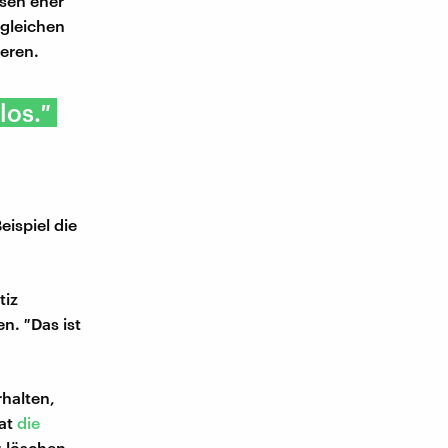
ksen eher
rgleichen
ieren.
los.″
ispiel die
tiz
n. ″Das ist
halten,
hat
die
u löschen.