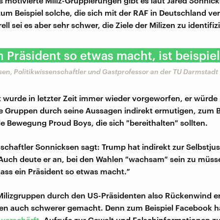
ks motivierte Miliz-Gruppierungen gibt es laut Jared Sonnic
 zum Beispiel solche, die sich mit der RAF in Deutschland ve
ell sei es aber sehr schwer, die Ziele der Milizen zu identifiz
n Präsident so etwas macht, ist beispiel
en, Politikwissenschaftler und Gastprofessor an der TU Darmstadt
 wurde in letzter Zeit immer wieder vorgeworfen, er würde
e Gruppen durch seine Aussagen indirekt ermutigen, zum Be
le Bewegung Proud Boys, die sich ″bereithalten″ sollten.
schaftler Sonnicksen sagt: Trump hat indirekt zur Selbstjus
Auch deute er an, bei den Wahlen ″wachsam″ sein zu müsse
 dass ein Präsident so etwas macht.″
ilizgruppen durch den US-Präsidenten also Rückenwind er
nen auch schwerer gemacht. Denn zum Beispiel Facebook 
erschärft
, Aufrufe zur Gewalt und Falschinformationen z