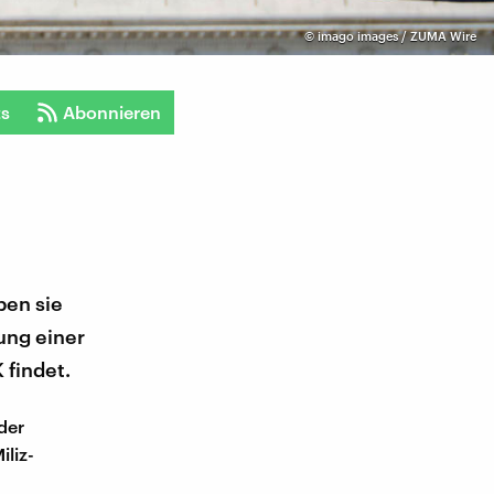
©
imago images / ZUMA Wire
ts
Abonnieren
ben sie
ung einer
 findet.
der
liz-