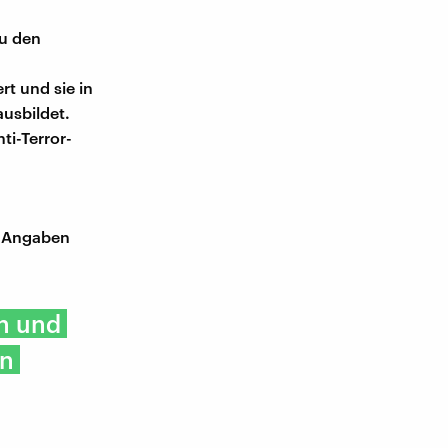
zu den
rt und sie in
ausbildet.
i-Terror-
n Angaben
en und
en