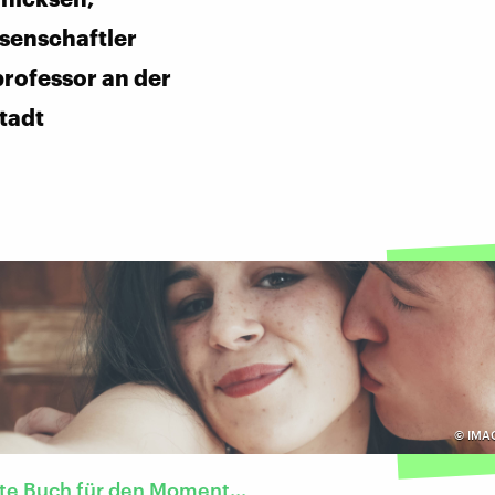
ssenschaftler
rofessor an der
tadt
©
IMA
te Buch für den Moment...