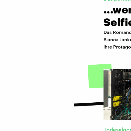
...w
Selfi
Das Romandeb
Bianca Jank
ihre Protago
Todesalgo