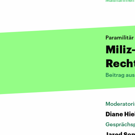
Paramilitär
Miliz
Recht
Beitrag au
Moderatori
Diane Hie
Gesprächsp
Jared Son