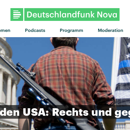
"You Know I'm No Good" v
emen
Podcasts
Programm
Moderation
den
USA:
Rechts
und
ge