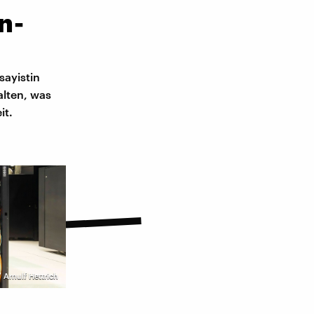
n-
sayistin
alten, was
it.
Arnulf Hettrich