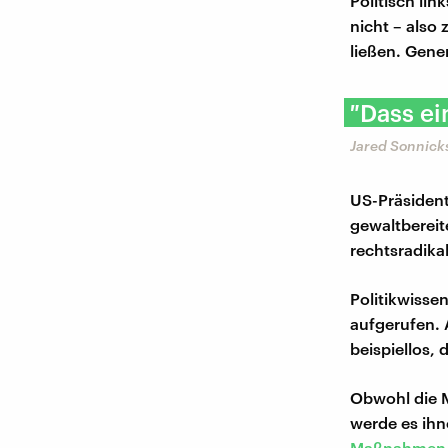
Politisch lin
nicht – also
ließen. Gener
″Dass ei
Jared Sonnicks
US-Präsident
gewaltbereit
rechtsradika
Politikwissen
aufgerufen. 
beispiellos,
Obwohl die M
werde es ih
Maßnahmen v