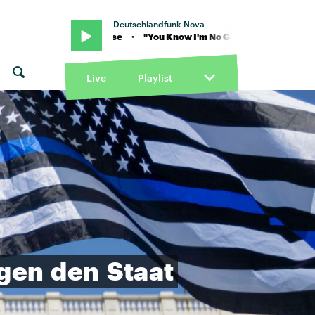
Deutschlandfunk Nova
on Amy Winehouse · "You Know I'm No Good" von Amy Winehouse · 
Live
Playlist
gen
den
Staat