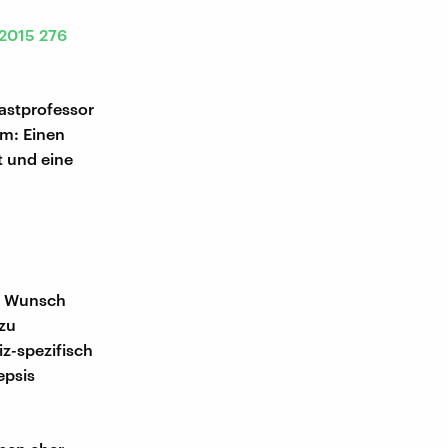
 2015 276
astprofessor
m: Einen
t und eine
en Wunsch
 zu
iz-spezifisch
epsis