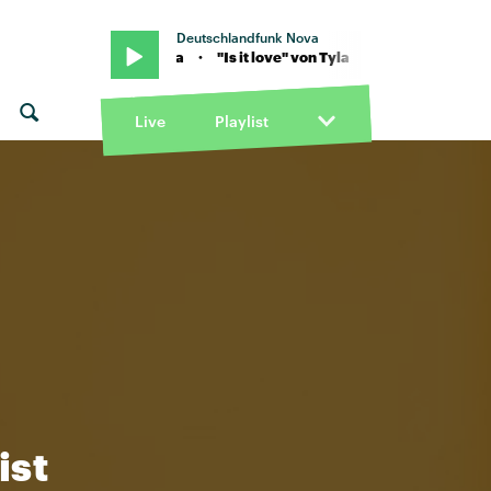
Deutschlandfunk Nova
it love" von Tyla · "Is it love" von Tyla
Live
Playlist
ist