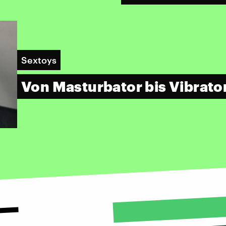
Sextoys
Von Masturbator bis Vibrato