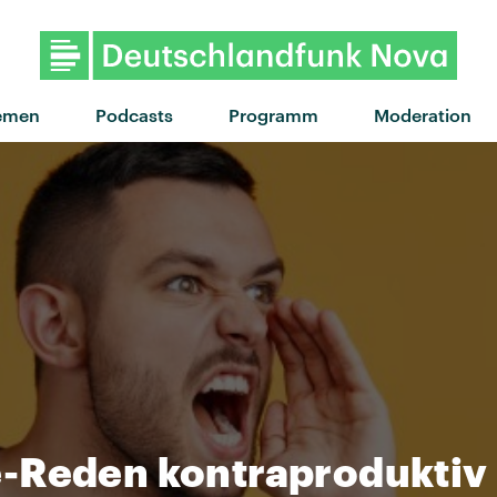
"Is it love" von Tyla · "Is 
emen
Podcasts
Programm
Moderation
-Reden kontraproduktiv 