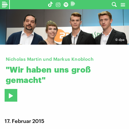
©
dpa
Nicholas Martin und Markus Knobloch
"Wir
haben
uns
groß
gemacht"
17. Februar 2015