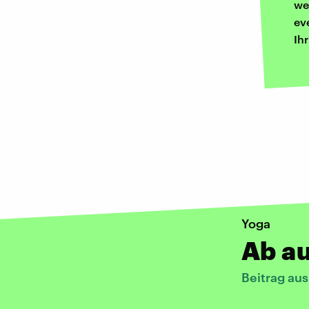
we
ev
Ih
Yoga
Ab au
Beitrag au