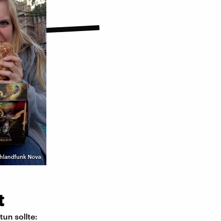
schlandfunk Nova
t
tun sollte: