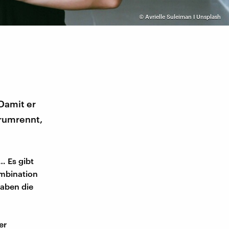
©
Avrielle Suleiman I Unsplash
Damit er
erumrennt,
… Es gibt
ombination
haben die
er