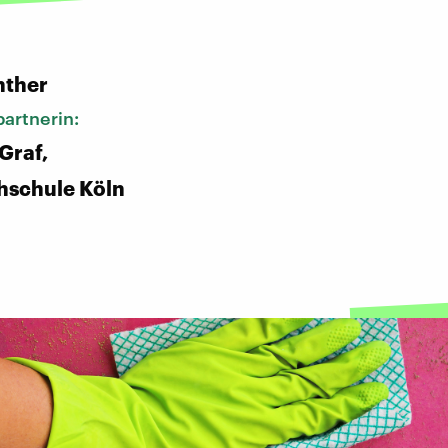
:
nther
artnerin:
Graf,
hschule Köln