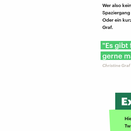
Wer also kei
Spaziergang 
Oder ein kur
Graf.
"Es gibt
gerne m
Christine Graf
E
Hi
Tw