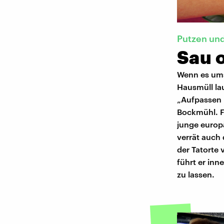
Putzen un
Sau 
Wenn es ums 
Hausmüll lau
„Aufpassen 
Bockmühl. Fe
junge europä
verrät auch 
der Tatorte 
führt er in
zu lassen.