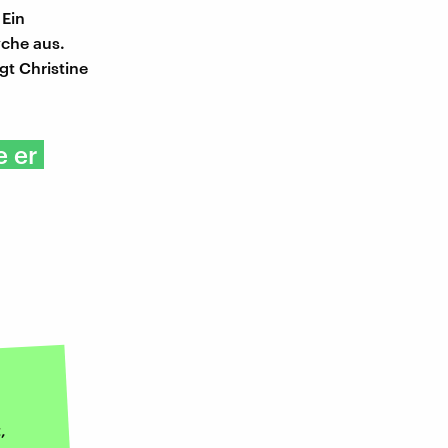
 Ein
yche aus.
gt Christine
e er
,