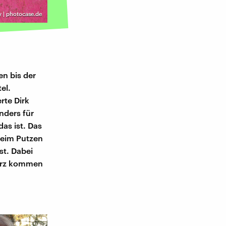
 | photocase.de
en bis der
el.
rte Dirk
nders für
as ist. Das
 beim Putzen
st. Dabei
kurz kommen