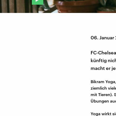
06. Januar
FC-Chelsea
künftig nic
macht er je
Bikram Yoga,
ziemlich vie
mit Tieren). 
Übungen auc
Yoga wirkt s