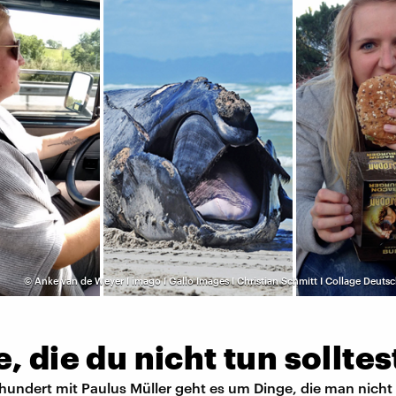
©
Anke van de Weyer I imago I Gallo Images I Christian Schmitt I Collage Deut
, die du nicht tun solltes
nhundert mit Paulus Müller geht es um Dinge, die man nicht 