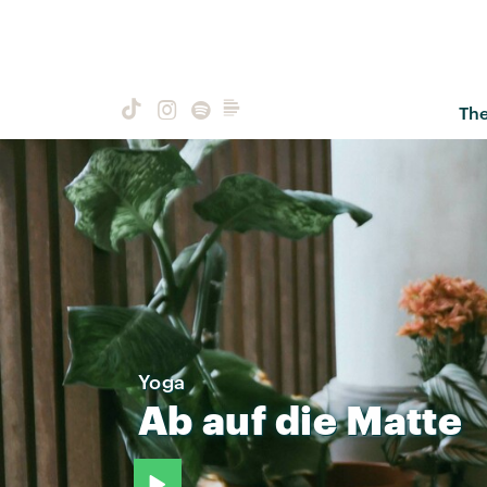
Th
Yoga
Ab
auf
die
Matte