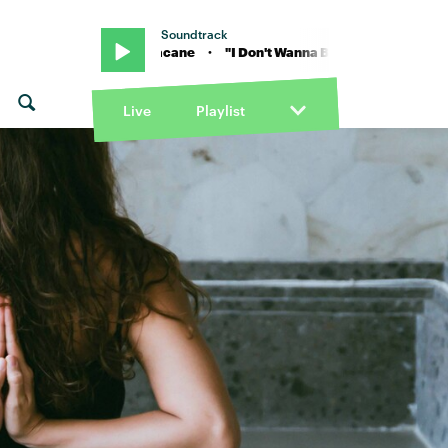
Soundtrack
von Ray Novacane · "I Don't Wanna Be Like This" von Ray Novacane · 
Live
Playlist