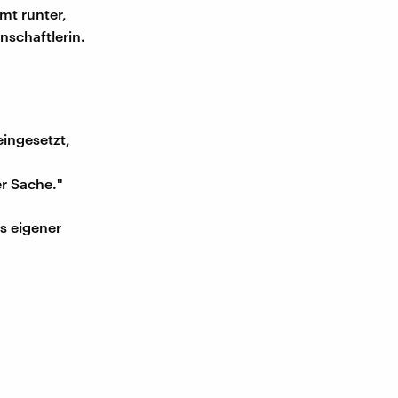
mt runter,
nschaftlerin.
ingesetzt,
er Sache."
us eigener