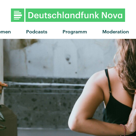
"I Don't Wanna Be Like This" 
emen
Podcasts
Programm
Moderation