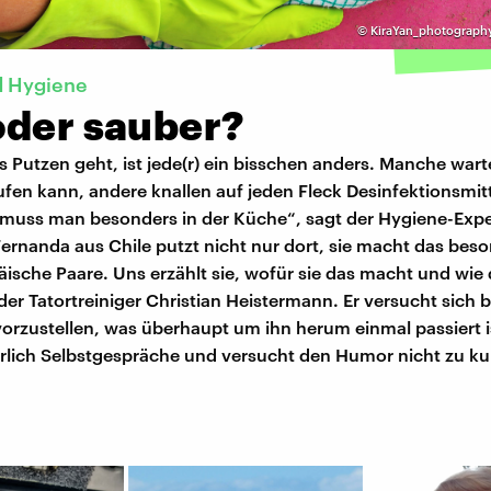
©
KiraYan_photography
d Hygiene
oder sauber?
Putzen geht, ist jede(r) ein bisschen anders. Manche wart
fen kann, andere knallen auf jeden Fleck Desinfektionsmitt
muss man besonders in der Küche“, sagt der Hygiene-Expe
rnanda aus Chile putzt nicht nur dort, sie macht das beso
ische Paare. Uns erzählt sie, wofür sie das macht und wie d
der Tatortreiniger Christian Heistermann. Er versucht sich
vorzustellen, was überhaupt um ihn herum einmal passiert i
nerlich Selbstgespräche und versucht den Humor nicht zu 