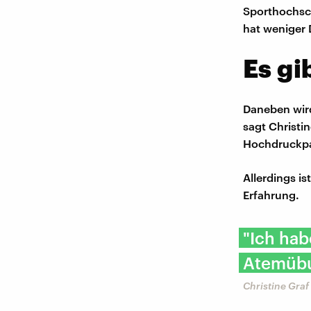
Sporthochsc
hat weniger 
Es gi
Daneben wird
sagt Christi
Hochdruckpat
Allerdings is
Erfahrung.
"Ich hab
Atemübu
Christine Graf