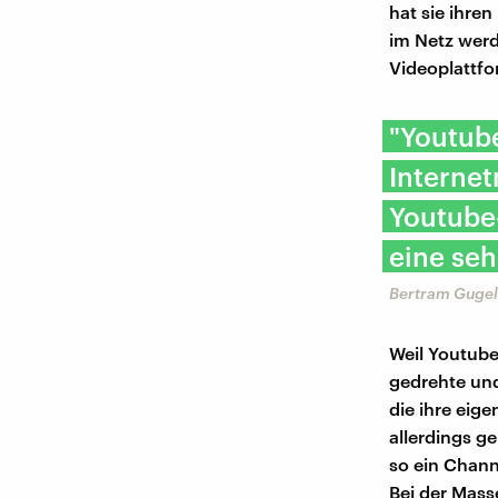
hat sie ihre
im Netz werd
Videoplattfo
"Youtube
Internet
Youtube-
eine seh
Bertram Gugel 
Weil Youtube
gedrehte und
die ihre eig
allerdings g
so ein Chan
Bei der Mass