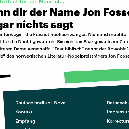
te Buch für den Moment...
n dir der Name Jon Foss
gar nichts sagt
t unterwegs - die Frau ist hochschwanger. Niemand möchte 
 für die Nacht gewähren. Bis sich das Paar gewaltsam Zutr
lteren Dame verschafft. "Fast biblisch" nennt der Rowohlt 
ie" des norwegischen Literatur-Nobelpreisträgers Jon Foss
Deutschlandfunk Nova
Datenschu
Kontakt
Impressu
Empfang
Korrektur