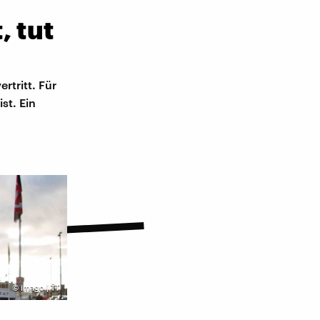
, tut
rtritt. Für
st. Ein
©
imago | TT