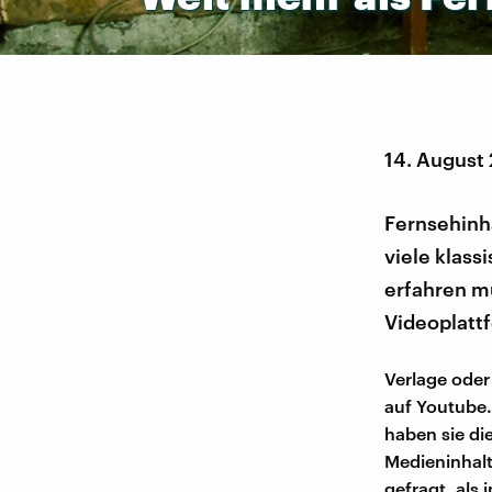
14. August
Fernsehinha
viele klas
erfahren mü
Videoplatt
Verlage oder
auf Youtube.
haben sie di
Medieninhalt
gefragt, als 