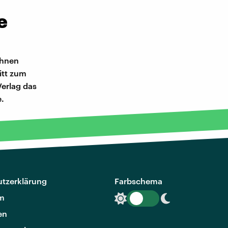
e
ihnen
itt zum
Verlag das
e.
tzerklärung
Farbschema
m
en