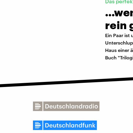
Das perfek
…wen
rein 
Ein Paar is
Unterschlupf
Haus einer ä
Buch "Trilog