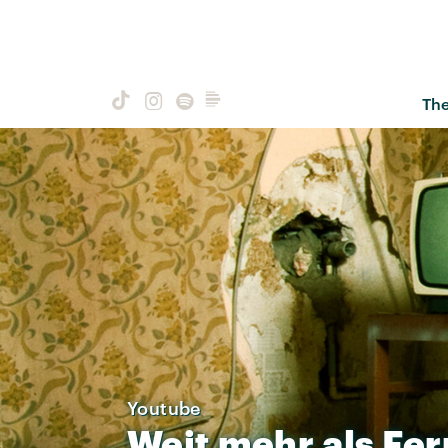
Th
Youtube
Weit
mehr
als
Fer