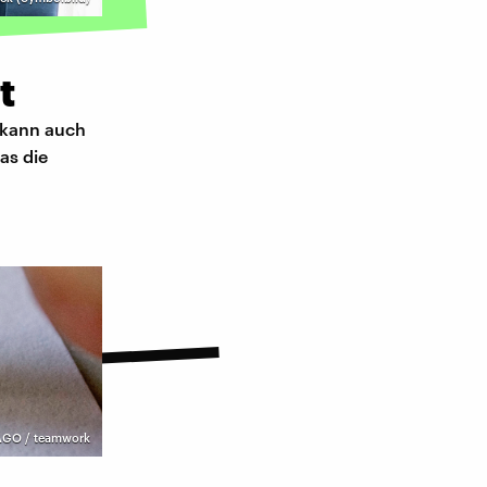
t
 kann auch
as die
AGO / teamwork