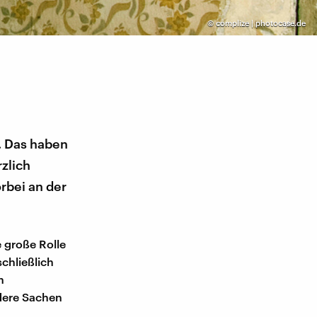
©
complize | photocase.de
n. Das haben
zlich
rbei an der
e große Rolle
chließlich
n
dere Sachen