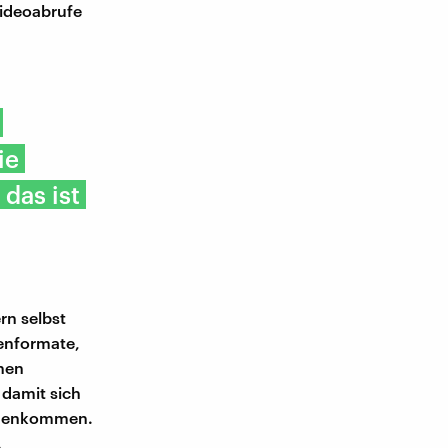
Videoabrufe
ie
das ist
rn selbst
ienformate,
nen
 damit sich
ammenkommen.
.