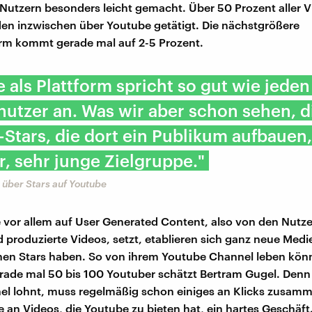
n Nutzern besonders leicht gemacht. Über 50 Prozent aller 
en inzwischen über Youtube getätigt. Die nächstgrößere
rm kommt gerade mal auf 2-5 Prozent.
 als Plattform spricht so gut wie jeden
nutzer an. Was wir aber schon sehen, d
Stars, die dort ein Publikum aufbauen, 
r, sehr junge Zielgruppe."
über Stars auf Youtube
 vor allem auf User Generated Content, also von den Nutze
 produzierte Videos, setzt, etablieren sich ganz neue Med
enen Stars haben. So von ihrem Youtube Channel leben kön
erade mal 50 bis 100 Youtuber schätzt Bertram Gugel. Denn
nel lohnt, muss regelmäßig schon einiges an Klicks zus
e an Videos, die Youtube zu bieten hat, ein hartes Geschäft