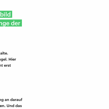
bild
enge der
alte.
gel. Hier
t erst
ng an darauf
nen. Und das