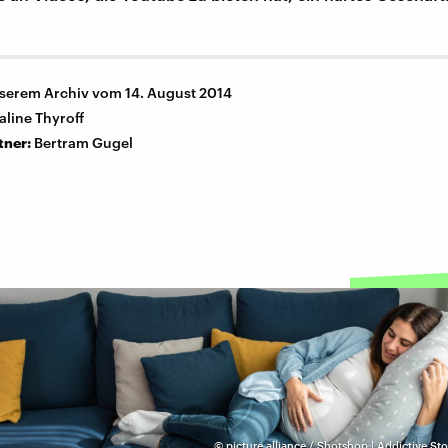
nserem Archiv vom 14. August 2014
aline Thyroff
tner:
Bertram Gugel
©
picture alliance / Shotshop | Addictive St