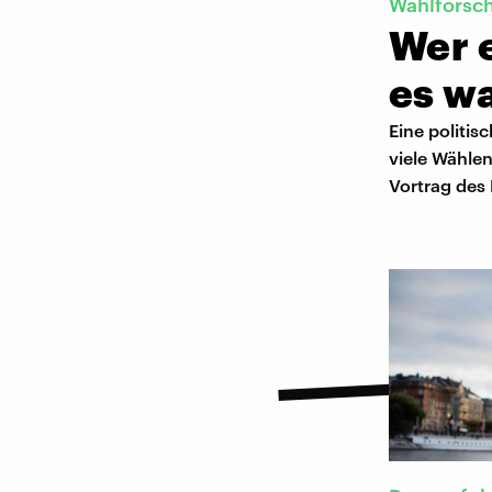
Wahlforsc
Wer e
es w
Eine politisc
viele Wählend
Vortrag des 