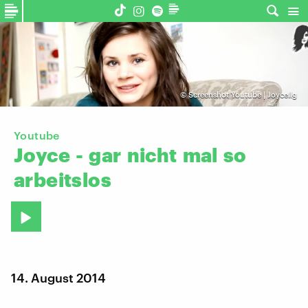
©
Screenshot Youtube | JoyceIlg
Youtube
Joyce
-
gar
nicht
mal
so
arbeitslos
14. August 2014