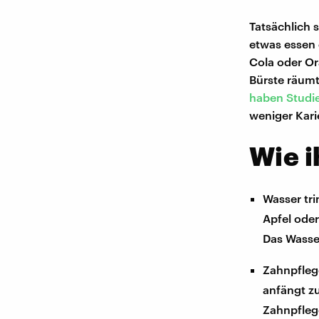
Tatsächlich 
etwas essen 
Cola oder Or
Bürste räumt
haben Studie
weniger Karie
Wie i
Wasser tr
Apfel ode
Das Wasser
Zahnpfleg
anfängt zu
Zahnpfleg