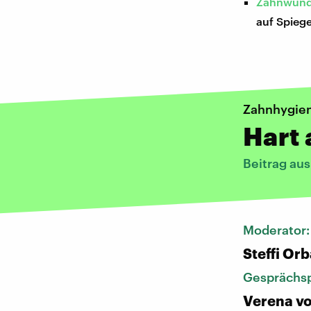
Zahnwunde
auf Spiege
Zahnhygie
Hart
Beitrag au
Moderator
Steffi Or
Gesprächsp
Verena vo