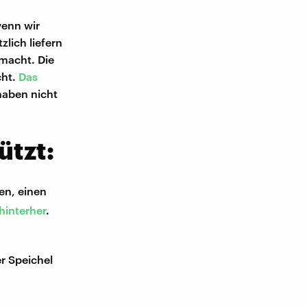
wenn wir
lich liefern
macht. Die
cht.
Das
haben nicht
ützt:
en, einen
hinterher
.
r Speichel