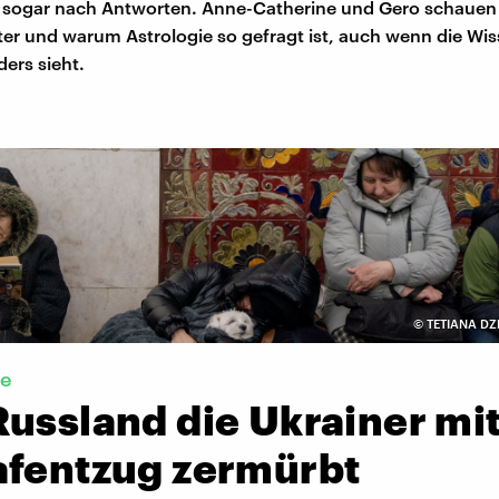
 sogar nach Antworten. Anne-Catherine und Gero schauen
ter und warum Astrologie so gefragt ist, auch wenn die Wi
ers sieht.
©
TETIANA D
de
ussland die Ukrainer mi
afentzug zermürbt