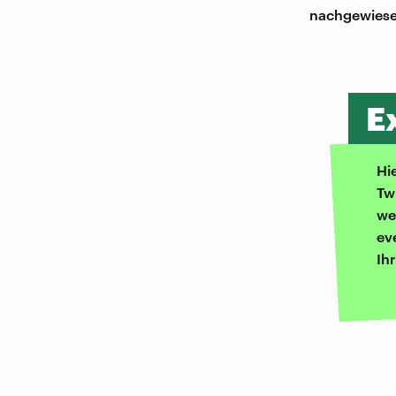
nachgewiese
E
Hi
Tw
we
ev
Ih