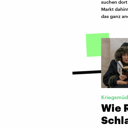
suchen dort
Markt dahin
das ganz and
Kriegsmü
Wie R
Schl