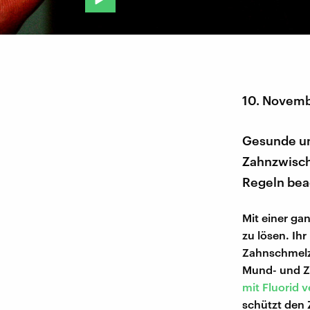
10. Novem
Gesunde und
Zahnzwisch
Regeln beac
Mit einer ga
zu lösen. Ihr
Zahnschmelz 
Mund- und Za
mit Fluorid v
schützt den 