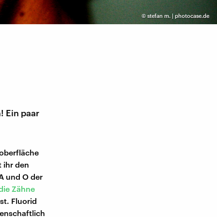
©
stefan m. | photocase.de
 Ein paar
noberfläche
t ihr den
 A und O der
die Zähne
st. Fluorid
enschaftlich