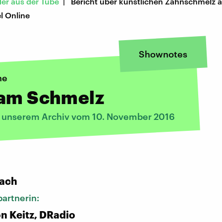
r aus der Tube
| Bericht über künstlichen Zahnschmelz a
l Online
Shownotes
ne
 am Schmelz
s unserem Archiv vom 10. November 2016
:
bach
artnerin:
n Keitz, DRadio