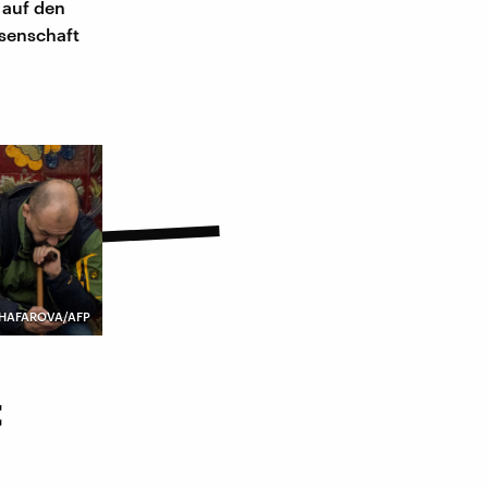
 auf den
ssenschaft
ZHAFAROVA/AFP
t