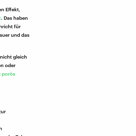
n Effekt,
t
. Das haben
richt für
sauer und das
nicht gleich
en oder
z porös
zur
h