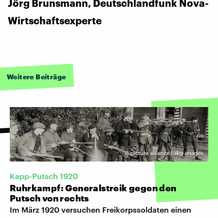
Jörg Brunsmann, Deutschlandfunk Nova-
Wirtschaftsexperte
Weitere Beiträge
©
picture alliance | akg-images
Kapp-Putsch 1920
Ruhrkampf: Generalstreik gegen den
Putsch von rechts
Im März 1920 versuchen Freikorpssoldaten einen