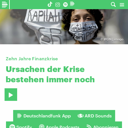
©
IPON | imago
Zehn Jahre Finanzkrise
Ursachen
der
Krise
bestehen
immer
noch
Deutschlandfunk App
ARD Sounds
Spotify
Apple Podcasts
Abonnieren