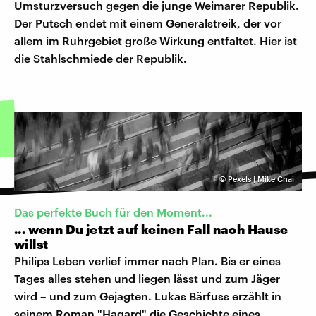
Umsturzversuch gegen die junge Weimarer Republik.
Der Putsch endet mit einem Generalstreik, der vor
allem im Ruhrgebiet große Wirkung entfaltet. Hier ist
die Stahlschmiede der Republik.
©
Pexels | Mike Chai
Das perfekte Buch für den Moment...
... wenn Du jetzt auf keinen Fall nach Hause
willst
Philips Leben verlief immer nach Plan. Bis er eines
Tages alles stehen und liegen lässt und zum Jäger
wird – und zum Gejagten. Lukas Bärfuss erzählt in
seinem Roman "Hagard" die Geschichte eines