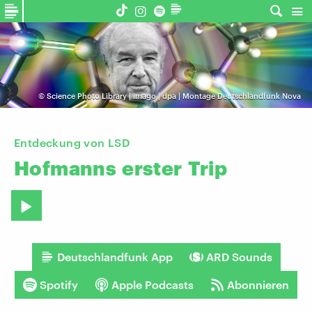
©
Science Photo Library | imago | dpa | Montage Deutschlandfunk Nova
Entdeckung von LSD
Hofmanns
erster
Trip
Deutschlandfunk App
ARD Sounds
Spotify
Apple Podcasts
Abonnieren