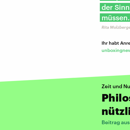
der Sinn
müssen.
Rita Molzberge
Ihr habt An
unboxingnew
Zeit und N
Philo
nützl
Beitrag au