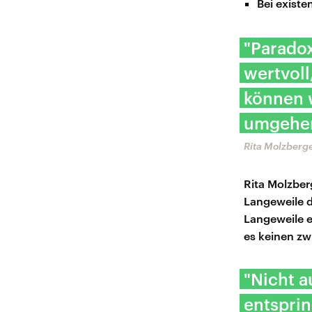
Bei existe
"Parado
wertvoll
können 
umgehen
Rita Molzberge
Rita Molzber
Langeweile d
Langeweile e
es keinen 
"Nicht a
entsprin