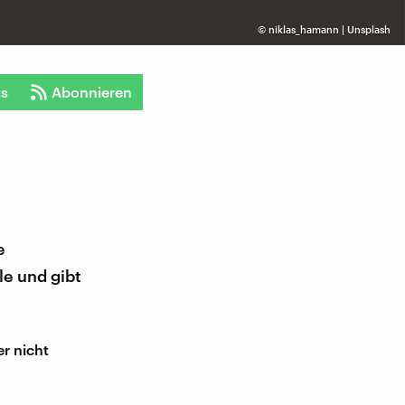
©
niklas_hamann | Unsplash
ts
Abonnieren
e
e und gibt
r nicht