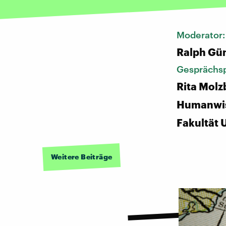
Moderator
Ralph Gü
Gesprächsp
Rita Molz
Humanwis
Fakultät 
Weitere Beiträge