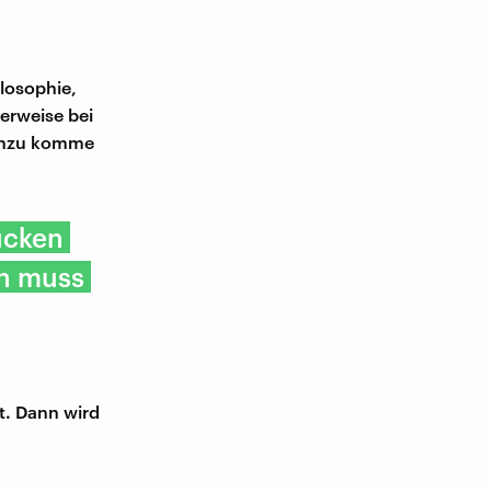
ilosophie,
erweise bei
Hinzu komme
ucken
ch muss
t. Dann wird