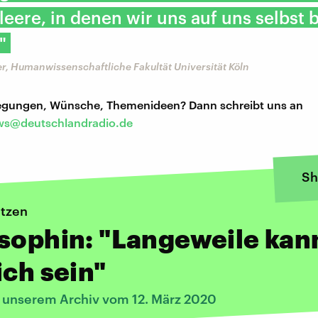
leere, in denen wir uns auf uns selbst
"
r, Humanwissenschaftliche Fakultät Universität Köln
regungen, Wünsche, Themenideen? Dann schreibt uns an
s@deutschlandradio.de
Sh
utzen
sophin: "Langeweile kan
ich sein"
s unserem Archiv vom 12. März 2020