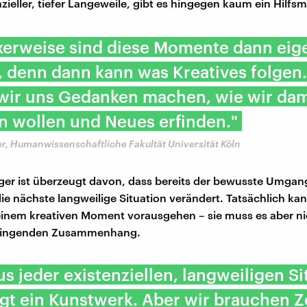
nzieller, tiefer Langeweile, gibt es hingegen kaum ein Hilfsmi
xerweise sind diese Momente dann eige
, denn dann kann was Kreatives folgen
wir uns Gedanken machen, wie wir dam
 wollen und Neues erfinden."
r, Humanwissenschaftliche Fakultät Universität Köln
ger ist überzeugt davon, dass bereits der bewusste Umgan
ie nächste langweilige Situation verändert. Tatsächlich ka
inem kreativen Moment vorausgehen – sie muss es aber ni
zwingenden Zusammenhang.
us jeder existenziellen, langweiligen Si
gt ein Kunstwerk. Aber wir brauchen Z