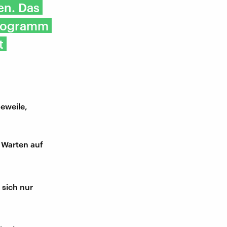
en. Das
programm
t
geweile,
m Warten auf
 sich nur