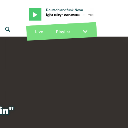
Deutschlandfunk Nova
n M83 · "Midnight City" von M83 · "Midnight City" von M83
Live
Playlist
in"