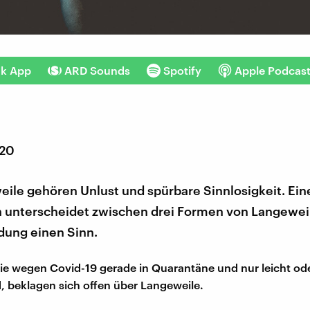
nk App
ARD Sounds
Spotify
Apple Podcas
020
ile gehören Unlust und spürbare Sinnlosigkeit. Ein
n unterscheidet zwischen drei Formen von Langeweil
dung einen Sinn.
e wegen Covid-19 gerade in Quarantäne und nur leicht ode
d, beklagen sich offen über Langeweile.