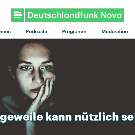
"Midnight City" vo
emen
Podcasts
Programm
Moderation
geweile
kann
nützlich
se