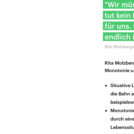
"Wir müs
tut kein
für uns.
endlich i
Rita Molzberge
Rita Molzber
Monotonie un
Situative 
die Bahn a
beispielsw
Monotonie 
durch ein
Lebenssitu