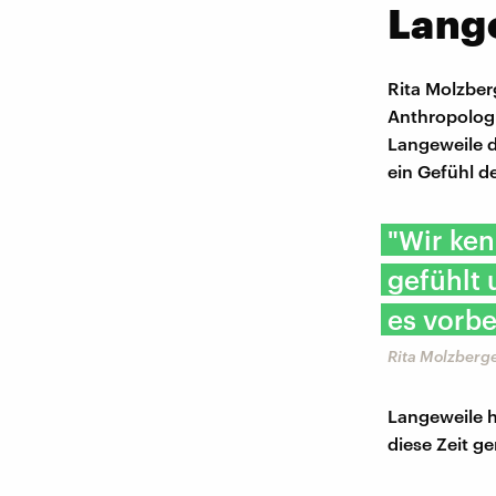
Lange
Rita Molzber
Anthropologi
Langeweile 
ein Gefühl de
"Wir ken
gefühlt 
es vorbe
Rita Molzberge
Langeweile h
diese Zeit 