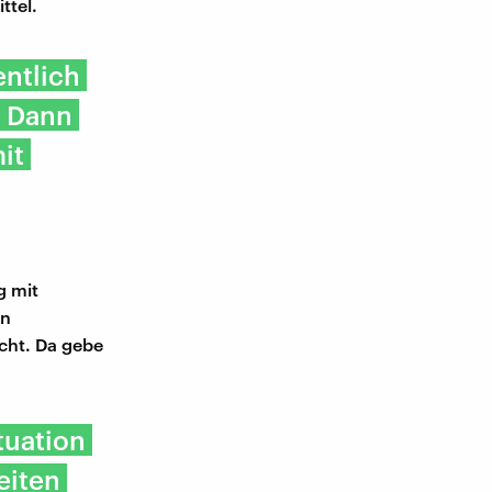
ttel.
ntlich
. Dann
it
g mit
nn
cht. Da gebe
tuation
eiten