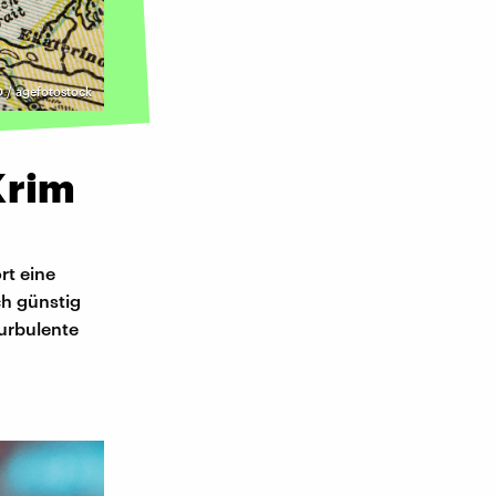
/ agefotostock
Krim
rt eine
ch günstig
urbulente