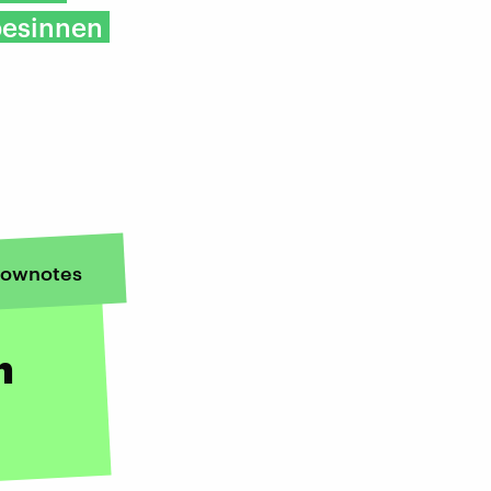
 besinnen
ownotes
n