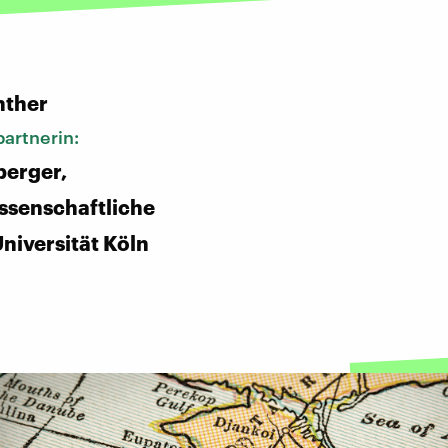
:
nther
artnerin:
berger,
senschaftliche
Universität Köln