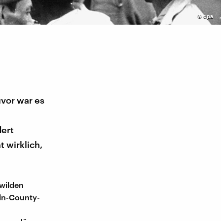
©
dpa
uvor war es
ert
 wirklich,
 wilden
oln-County-