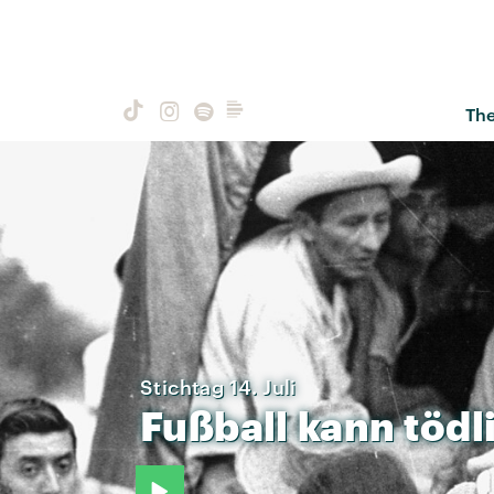
Th
Stichtag 14. Juli
Fußball
kann
tödl