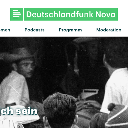
"Swim shirt" von kids do
emen
Podcasts
Programm
Moderation
ich
sein