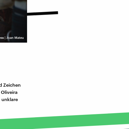
ess | Joan Mateu
nd Zeichen
 Oliveira
, unklare