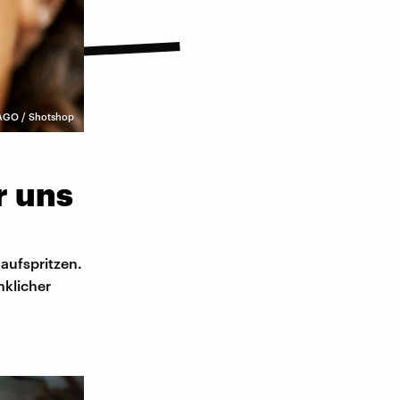
AGO / Shotshop
r uns
aufspritzen.
nklicher