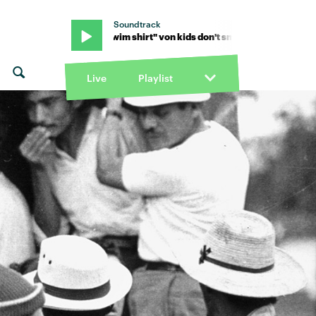
Soundtrack
n't smoke · "Swim shirt" von kids don't smoke · "Swim shirt" von kid
Live
Playlist