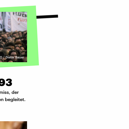
 / Dieter Bauer
993
iss, der
n begleitet.