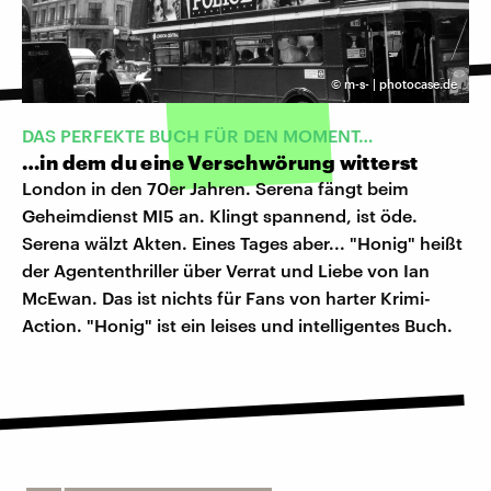
©
m-s- | photocase.de
DAS PERFEKTE BUCH FÜR DEN MOMENT…
…in dem du eine Verschwörung witterst
London in den 70er Jahren. Serena fängt beim
Geheimdienst MI5 an. Klingt spannend, ist öde.
Serena wälzt Akten. Eines Tages aber... "Honig" heißt
der Agententhriller über Verrat und Liebe von Ian
McEwan. Das ist nichts für Fans von harter Krimi-
Action. "Honig" ist ein leises und intelligentes Buch.