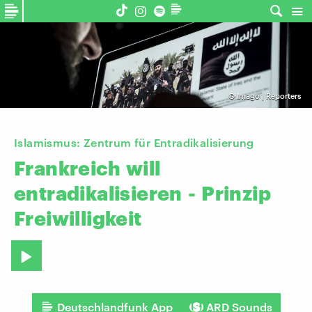
©
Imago | Reporters
Islamismus: Zentrum für Entradikalisierung
Frankreich
will
entradikalisieren
-
Prinzip
Freiwilligkeit
Deutschlandfunk App
ARD Sounds