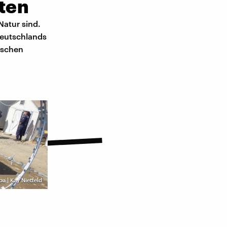
rten
Natur sind.
Deutschlands
ischen
pa | Kay Nietfeld