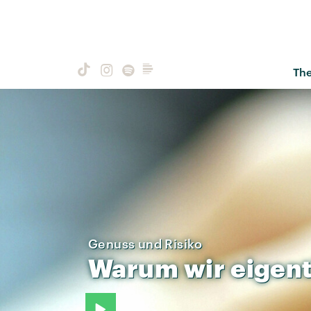
Th
Genuss und Risiko
Warum
wir
eigent