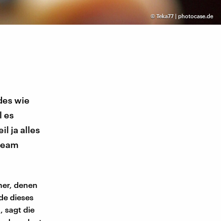
©
Teka77 | photocase.de
des wie
l es
l ja alles
tream
her, denen
de dieses
, sagt die