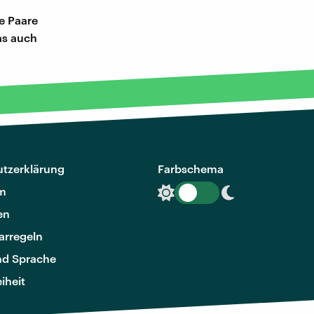
e Paare
das auch
tzerklärung
Farbschema
m
en
rregeln
nd Sprache
eiheit