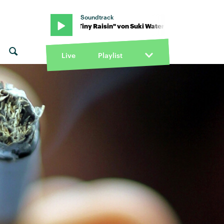
Soundtrack
erhouse · "Tiny Raisin" von Suki Waterhouse · "Tiny Raisin" von Su
Live
Playlist