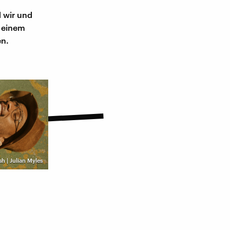
d wir und
n einem
en.
h | Julian Myles