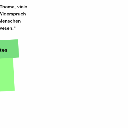
 Thema, viele
 Widerspruch
r Menschen
bwesen."
tes
n