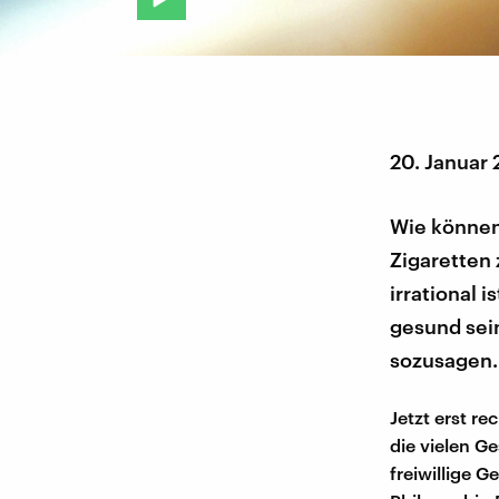
20. Januar
Wie können
Zigaretten
irrational i
gesund sei
sozusagen.
Jetzt erst r
die vielen G
freiwillige 