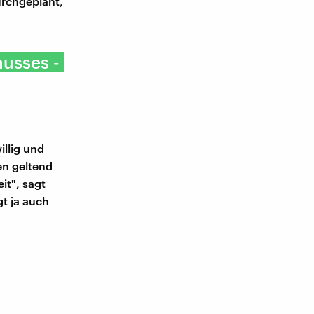
urchgeplant,
nusses -
illig und
en geltend
it", sagt
t ja auch