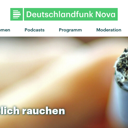
"Tiny Raisin" von Suki Wat
emen
Podcasts
Programm
Moderation
lich
rauchen