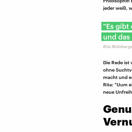
Philosophin 
jeder weiß, 
"Es gibt
und das 
Rita Molzberge
Die Rede ist 
ohne Suchtv
macht und es
Rita: "Uum e
neue Unfreih
Genu
Vern