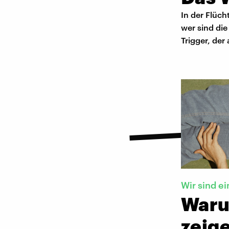
In der Flüch
wer sind di
Trigger, de
Wir sind ei
Waru
zeig