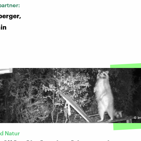
artner:
berger,
in
©
I
d Natur