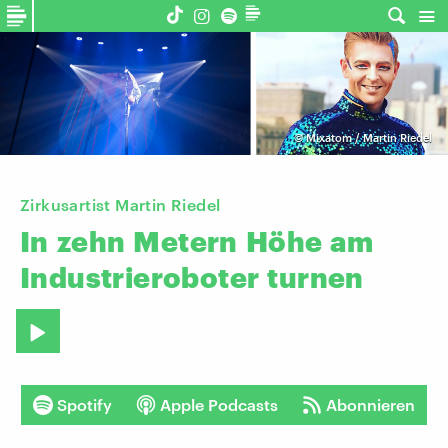
©
Mixatom / Martin Riedel
Zirkusartist Martin Riedel
In
zehn
Metern
Höhe
am
Industrieroboter
turnen
Spotify
Apple Podcasts
Abonnieren