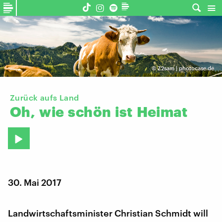
©
Z2sam | photocase.de
Zurück aufs Land
Oh,
wie
schön
ist
Heimat
30. Mai 2017
Landwirtschaftsminister Christian Schmidt will