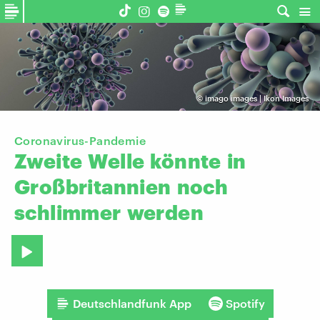
©
imago images | Ikon Images
Coronavirus-Pandemie
Zweite
Welle
könnte
in
Großbritannien
noch
schlimmer
werden
Deutschlandfunk App
Spotify