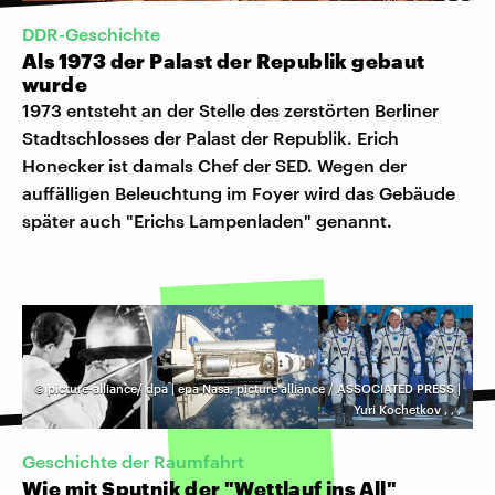
DDR-Geschichte
Als 1973 der Palast der Republik gebaut
wurde
1973 entsteht an der Stelle des zerstörten Berliner
Stadtschlosses der Palast der Republik. Erich
Honecker ist damals Chef der SED. Wegen der
auffälligen Beleuchtung im Foyer wird das Gebäude
später auch "Erichs Lampenladen" genannt.
©
picture-alliance/ dpa | epa Nasa, picture alliance / ASSOCIATED PRESS |
Yuri Kochetkov
,
,
,
Geschichte der Raumfahrt
Wie mit Sputnik der "Wettlauf ins All"